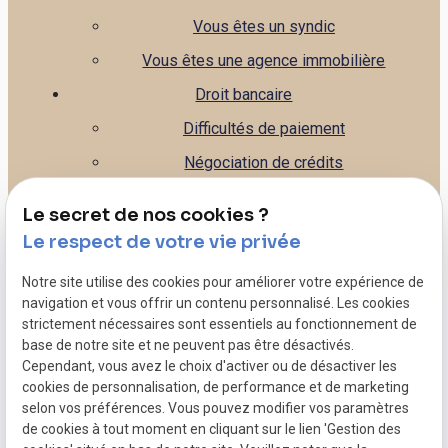
Vous êtes un syndic
Vous êtes une agence immobilière
Droit bancaire
Difficultés de paiement
Négociation de crédits
Gestion de la banque
Le secret de nos cookies ?
Leasing
Le respect de votre vie privée
Droit commercial
Notre site utilise des cookies pour améliorer votre expérience de
Litiges commerciaux - Contentieux
navigation et vous offrir un contenu personnalisé. Les cookies
strictement nécessaires sont essentiels au fonctionnement de
Rédaction de contrats - CGV, CGU...
base de notre site et ne peuvent pas être désactivés.
Caution personnelle de votre entreprise
Cependant, vous avez le choix d'activer ou de désactiver les
cookies de personnalisation, de performance et de marketing
Dépôt de bilan
selon vos préférences. Vous pouvez modifier vos paramètres
de cookies à tout moment en cliquant sur le lien 'Gestion des
Mentions légales