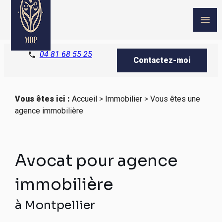
Panneau de gestion des cookies
menu
04 81 68 55 25
phone
Contactez-moi
Vous êtes ici :
Accueil
>
Immobilier
> Vous êtes une
agence immobilière
Avocat pour agence
immobilière
à Montpellier