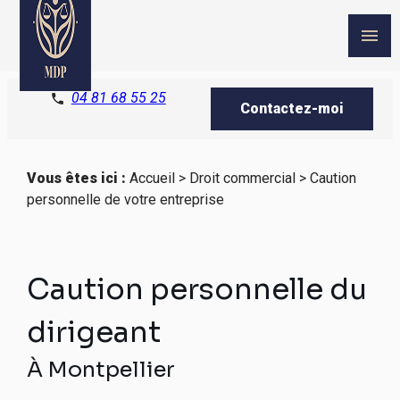
Panneau de gestion des cookies
menu
04 81 68 55 25
phone
Contactez-moi
Vous êtes ici :
Accueil
>
Droit commercial
> Caution
personnelle de votre entreprise
Caution personnelle du
dirigeant
À Montpellier