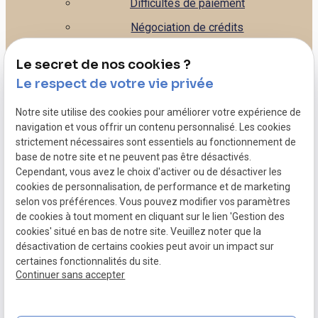
Difficultés de paiement
Négociation de crédits
Gestion de la banque
Le secret de nos cookies ?
Leasing
Le respect de votre vie privée
Droit commercial
Notre site utilise des cookies pour améliorer votre expérience de
Litiges commerciaux - Contentieux
navigation et vous offrir un contenu personnalisé. Les cookies
strictement nécessaires sont essentiels au fonctionnement de
Rédaction de contrats - CGV, CGU...
base de notre site et ne peuvent pas être désactivés.
Caution personnelle de votre entreprise
Cependant, vous avez le choix d'activer ou de désactiver les
cookies de personnalisation, de performance et de marketing
Dépôt de bilan
selon vos préférences. Vous pouvez modifier vos paramètres
de cookies à tout moment en cliquant sur le lien 'Gestion des
Mentions légales
cookies' situé en bas de notre site. Veuillez noter que la
désactivation de certains cookies peut avoir un impact sur
Politique de confidentialité
certaines fonctionnalités du site.
Gestion des cookies
Continuer sans accepter
Plan du site