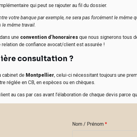
plémentaire qui peut se rajouter au fil du dossier.
 contre votre banque par exemple, ne sera pas forcément le même 
 le même travail.
é dans une
convention d’honoraires
que nous signerons tous de
e relation de confiance avocat/client est assurée !
mière consultation ?
u cabinet de
Montpellier
, c
elui
-ci nécessitant toujours une prem
tre réglée en CB, en espèces ou en chèques.
client au cas par cas avant l’élaboration de chaque devis parce q
Nom / Prénom
*