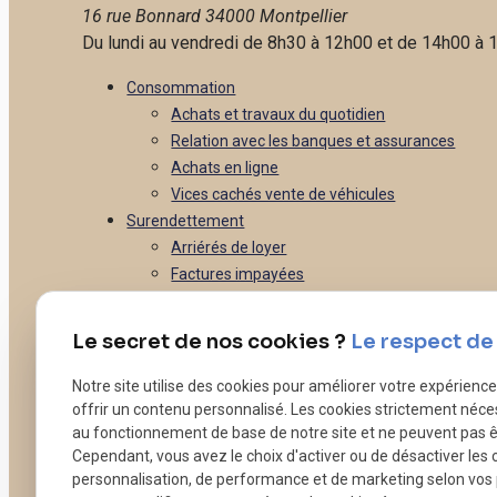
16 rue Bonnard
34000 Montpellier
Du lundi au vendredi de 8h30 à 12h00 et de 14h00 à 
Consommation
Achats et travaux du quotidien
Relation avec les banques et assurances
Achats en ligne
Vices cachés vente de véhicules
Surendettement
Arriérés de loyer
Factures impayées
Arriérés d'impôts
Caution pour quelqu'un d'autre
Le secret de nos cookies ?
Le respect de 
Immobilier
Vous êtes propriétaire
Notre site utilise des cookies pour améliorer votre expérienc
Vous êtes locataire
offrir un contenu personnalisé. Les cookies strictement néce
au fonctionnement de base de notre site et ne peuvent pas ê
Vous êtes un syndic
Cependant, vous avez le choix d'activer ou de désactiver les 
Vous êtes une agence immobilière
personnalisation, de performance et de marketing selon vos
Droit bancaire