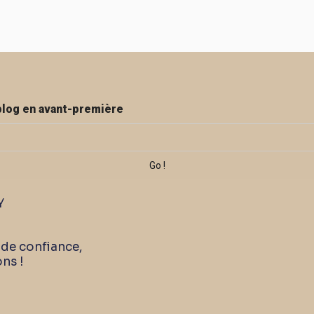
blog en avant-première
Y
 de confiance,
ons !