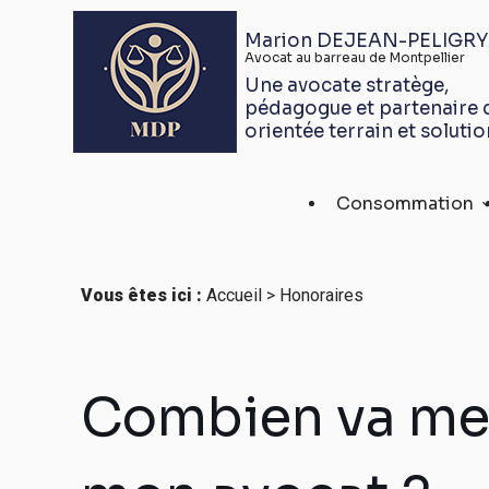
Panneau de gestion des cookies
Marion DEJEAN-PELIGRY
Avocat au barreau de Montpellier
Une avocate stratège,
pédagogue et partenaire 
orientée terrain et solutio
Consommation
Vous êtes ici :
Accueil
> Honoraires
Combien va me