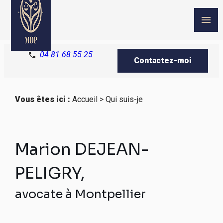
Panneau de gestion des cookies
menu
04 81 68 55 25
phone
Contactez-moi
Vous êtes ici :
Accueil
> Qui suis-je
Marion DEJEAN-
PELIGRY,
avocate à Montpellier