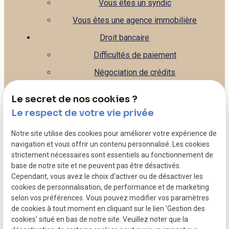
Vous êtes un syndic
Vous êtes une agence immobilière
Droit bancaire
Difficultés de paiement
Négociation de crédits
Gestion de la banque
Le secret de nos cookies ?
Leasing
Le respect de votre vie privée
Droit commercial
Notre site utilise des cookies pour améliorer votre expérience de
Litiges commerciaux - Contentieux
navigation et vous offrir un contenu personnalisé. Les cookies
strictement nécessaires sont essentiels au fonctionnement de
Rédaction de contrats - CGV, CGU...
base de notre site et ne peuvent pas être désactivés.
Caution personnelle de votre entreprise
Cependant, vous avez le choix d'activer ou de désactiver les
cookies de personnalisation, de performance et de marketing
Dépôt de bilan
selon vos préférences. Vous pouvez modifier vos paramètres
de cookies à tout moment en cliquant sur le lien 'Gestion des
Mentions légales
cookies' situé en bas de notre site. Veuillez noter que la