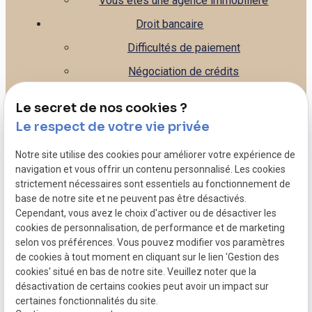
Vous êtes une agence immobilière
Droit bancaire
Difficultés de paiement
Négociation de crédits
Gestion de la banque
Le secret de nos cookies ?
Leasing
Le respect de votre vie privée
Droit commercial
Notre site utilise des cookies pour améliorer votre expérience de
Litiges commerciaux - Contentieux
navigation et vous offrir un contenu personnalisé. Les cookies
strictement nécessaires sont essentiels au fonctionnement de
Rédaction de contrats - CGV, CGU...
base de notre site et ne peuvent pas être désactivés.
Caution personnelle de votre entreprise
Cependant, vous avez le choix d'activer ou de désactiver les
cookies de personnalisation, de performance et de marketing
Dépôt de bilan
selon vos préférences. Vous pouvez modifier vos paramètres
de cookies à tout moment en cliquant sur le lien 'Gestion des
Mentions légales
cookies' situé en bas de notre site. Veuillez noter que la
désactivation de certains cookies peut avoir un impact sur
Politique de confidentialité
certaines fonctionnalités du site.