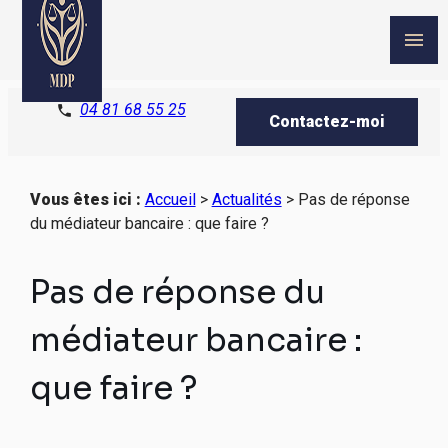
Panneau de gestion des cookies
menu
04 81 68 55 25
phone
Contactez-moi
Vous êtes ici :
Accueil
>
Actualités
> Pas de réponse
du médiateur bancaire : que faire ?
Pas de réponse du
médiateur bancaire :
que faire ?