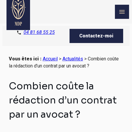
Panneau de gestion des cookies
menu
04 81 68 55 25
phone
Contactez-moi
Vous êtes ici :
Accueil
>
Actualités
> Combien coûte
la rédaction d’un contrat par un avocat ?
Combien coûte la
rédaction d’un contrat
par un avocat ?