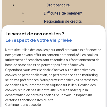
Droit bancaire
Difficultés de paiement
Négociation de crédits
Gestion de la banque
Le secret de nos cookies ?
Leasing
Le respect de votre vie privée
Droit commercial
Notre site utilise des cookies pour améliorer votre expérience de
Litiges commerciaux - Contentieux
navigation et vous offrir un contenu personnalisé. Les cookies
strictement nécessaires sont essentiels au fonctionnement de
Rédaction de contrats - CGV, CGU...
base de notre site et ne peuvent pas être désactivés.
Caution personnelle de votre entreprise
Cependant, vous avez le choix d'activer ou de désactiver les
cookies de personnalisation, de performance et de marketing
Dépôt de bilan
selon vos préférences. Vous pouvez modifier vos paramètres
de cookies à tout moment en cliquant sur le lien 'Gestion des
Mentions légales
cookies' situé en bas de notre site. Veuillez noter que la
désactivation de certains cookies peut avoir un impact sur
Politique de confidentialité
certaines fonctionnalités du site.
Gestion des cookies
Continuer sans accepter