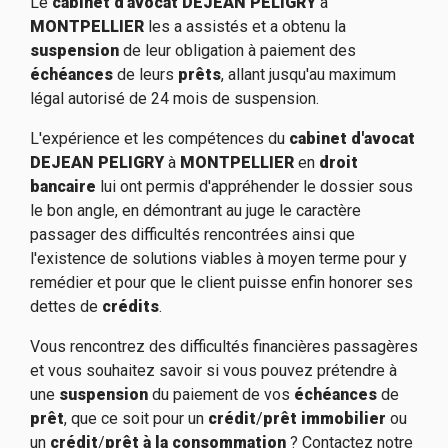
Le
cabinet d'avocat DEJEAN PELIGRY
à
MONTPELLIER
les a assistés et a obtenu la
suspension
de leur obligation à paiement des
échéances
de leurs
prêts
, allant jusqu'au maximum
légal autorisé de 24 mois de suspension.
L'expérience et les compétences du
cabinet d'avocat
DEJEAN PELIGRY
à
MONTPELLIER
en
droit
bancaire
lui ont permis d'appréhender le dossier sous
le bon angle, en démontrant au juge le caractère
passager des difficultés rencontrées ainsi que
l'existence de solutions viables à moyen terme pour y
remédier et pour que le client puisse enfin honorer ses
dettes de
crédits
.
Vous rencontrez des difficultés financières passagères
et vous souhaitez savoir si vous pouvez prétendre à
une
suspension
du paiement de vos
échéances
de
prêt
, que ce soit pour un
crédit
/
prêt immobilier
ou
un
crédit
/
prêt à la consommation
? Contactez notre