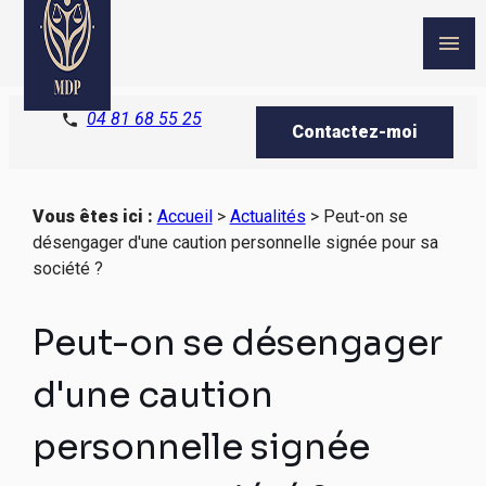
Panneau de gestion des cookies
menu
04 81 68 55 25
phone
Contactez-moi
Vous êtes ici :
Accueil
>
Actualités
> Peut-on se
désengager d'une caution personnelle signée pour sa
société ?
Peut-on se désengager
d'une caution
personnelle signée