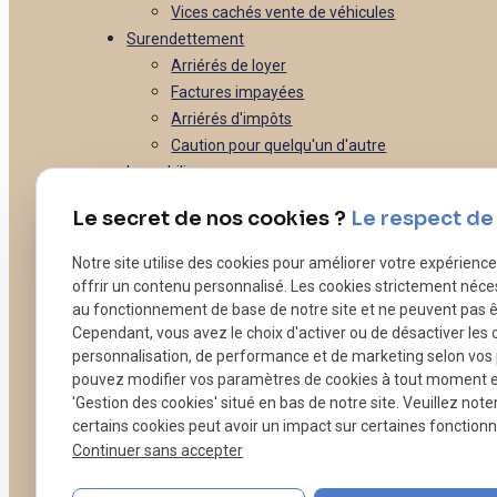
Vices cachés vente de véhicules
Surendettement
Arriérés de loyer
Factures impayées
Arriérés d'impôts
Caution pour quelqu'un d'autre
Immobilier
Vous êtes propriétaire
Le secret de nos cookies ?
Le respect de 
Vous êtes locataire
Vous êtes un syndic
Notre site utilise des cookies pour améliorer votre expérienc
Vous êtes une agence immobilière
offrir un contenu personnalisé. Les cookies strictement néce
Droit bancaire
au fonctionnement de base de notre site et ne peuvent pas ê
Difficultés de paiement
Cependant, vous avez le choix d'activer ou de désactiver les 
personnalisation, de performance et de marketing selon vos
Négociation de crédits
pouvez modifier vos paramètres de cookies à tout moment en 
Gestion de la banque
'Gestion des cookies' situé en bas de notre site. Veuillez note
Leasing
certains cookies peut avoir un impact sur certaines fonctionna
Droit commercial
Continuer sans accepter
Litiges commerciaux - Contentieux
Rédaction de contrats - CGV, CGU...