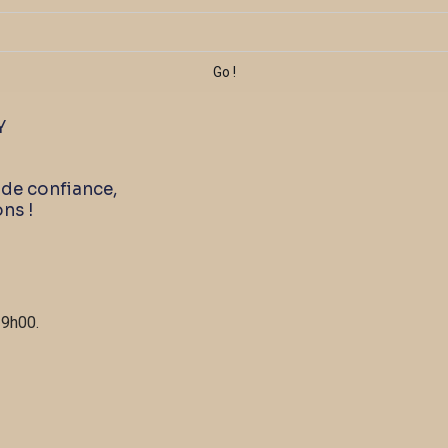
Y
 de confiance,
ons !
19h00.