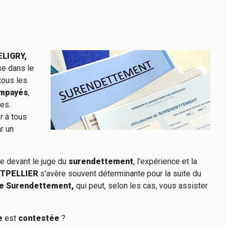
ELIGRY,
se dans le
tous les
impayés
,
res.
r à tous
r un
re devant le juge du
surendettement
, l'expérience et la
NTPELLIER
s'avère souvent déterminante pour la suite du
e Surendettement,
qui peut, selon les cas, vous assister
e
est
contestée
?