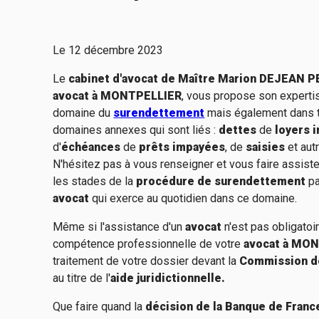
Le
12 décembre 2023
Le
cabinet d'avocat de Maître Marion DEJEAN P
avocat à MONTPELLIER
, vous propose son experti
domaine du
surendettement
mais également dans 
domaines annexes qui sont liés :
dettes
de
loyers 
d'
échéances
de
prêts impayées
, de
saisies
et aut
N'hésitez pas à vous renseigner et vous faire assiste
les stades de la
procédure de surendettement
pa
avocat
qui exerce au quotidien dans ce domaine.
Même si l'assistance d'un
avocat
n'est pas obligatoi
compétence professionnelle de votre
avocat à MO
traitement de votre dossier devant la
Commission d
au titre de l'
aide juridictionnelle.
Que faire quand la
décision de la Banque de Franc