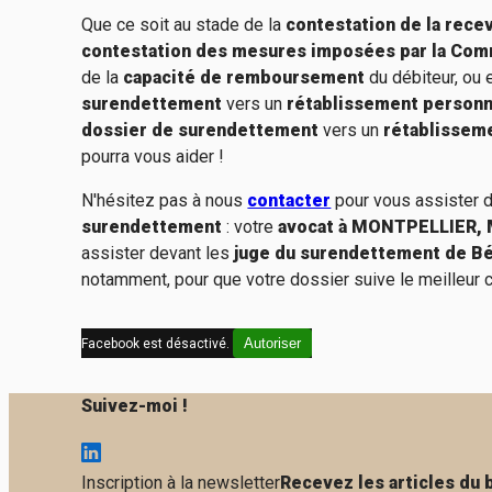
Que ce soit au stade de la
contestation de la rece
contestation des mesures imposées par la Co
de la
capacité de remboursement
du débiteur, ou
surendettement
vers un
rétablissement personnel
dossier de surendettement
vers un
rétablisseme
pourra vous aider !
N'hésitez pas à nous
contacter
pour vous assister d
surendettement
: votre
avocat à MONTPELLIER, 
assister devant les
juge du surendettement de Bé
notamment, pour que votre dossier suive le meilleur 
Autoriser
Facebook est désactivé.
Suivez-moi !
Inscription à la newsletter
Recevez les articles du 