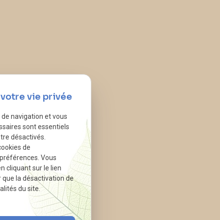
votre vie privée
e de navigation et vous
ssaires sont essentiels
tre désactivés.
cookies de
 préférences. Vous
cliquant sur le lien
r que la désactivation de
lités du site.